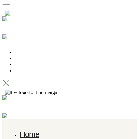
RESERVIERUNG
EVENTS
Home
Ticketshop
Biergarten
Café
Restaurant DEER
Location
Kontakt
Home